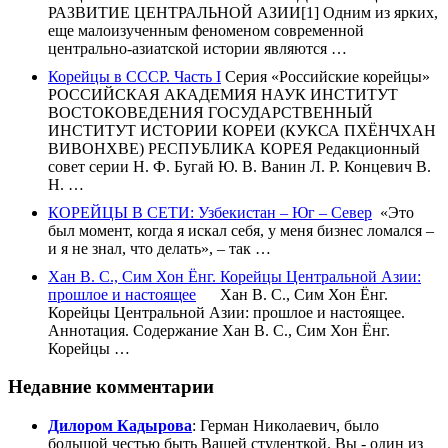
РАЗВИТИЕ ЦЕНТРАЛЬНОЙ АЗИИ[1] Одним из ярких,
еще малоизученным феноменом современной
центрально-азиатской истории являются …
Корейцы в СССР. Часть I
Серия «Российские корейцы»
РОССИЙСКАЯ АКАДЕМИЯ НАУК ИНСТИТУТ
ВОСТОКОВЕДЕНИЯ ГОСУДАРСТВЕННЫЙ
ИНСТИТУТ ИСТОРИИ КОРЕИ (КУКСА ПХЁНЧХАН
ВИВОНХВЕ) РЕСПУБЛИКА КОРЕЯ Редакционный
совет серии Н. Ф. Бугай Ю. В. Ванин Л. Р. Концевич В.
Н. …
КОРЕЙЦЫ В СЕТИ: Узбекистан – Юг – Север
«Это
был момент, когда я искал себя, у меня бизнес ломался –
и я не знал, что делать», – так …
Хан В. С., Сим Хон Ёнг. Корейцы Центральной Азии:
прошлое и настоящее
Хан В. С., Сим Хон Ёнг.
Корейцы Центральной Азии: прошлое и настоящее.
Аннотация. Содержание Хан В. С., Сим Хон Ёнг.
Корейцы …
Недавние комментарии
Дилором Кадырова
: Герман Николаевич, было
большой честью быть Вашей студенткой. Вы - один из