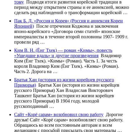
тому
Подводя итоги развития корейской традиции в
период между открытием страны и ее аннексией, можно
сделать ряд наблюдений о трансформации корейской …
Пак Б. Д. «Россия и Корея» (Россия и аннексия Кореи
Японией)
После отречения Коджона и заключения
японо-корейского «Договора семи статей» японские
империалисты в течение второй половины 1907- 1909 г.
провели ряд …
Ким В. Н. (Ёнг Тхек) — роман «Кимы», повесть
«Ушедшие вдаль» и другие произведения
Владимир
Ким (Ёнг Тхек). «Кимы» (Роман). Часть 1. За честь
короля Владимир Ким (Ёнг Тхек). «Кимы» (Роман).
Часть 2. Дорога на …
Братья Хан (история из жизни корейцев русского
Приморья)
Братья Хан (история из жизни корейцев
русского Приморья) Хан Владислав Викторович
Ташкент Братья Хан (история из жизни корейцев
русского Приморья) В 1904 году, молодой
русскоподанный …
Сайт «Корё сарам» возобновил свою работу
Дорогие
друзья! Сайт «Корё сарам» возобновляет свою работу.
Обращаюсь ко всем постоянным авторам и всем
желающим с просьбой присылать свои материалы …