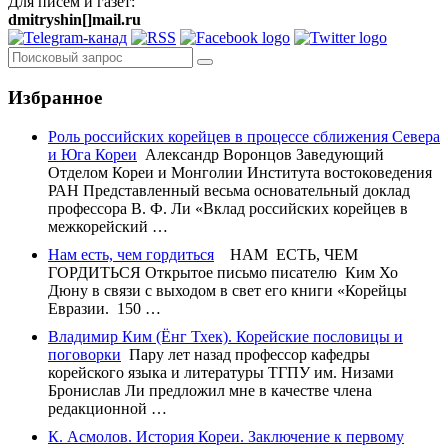
Для писем и газет:
dmitryshin[]mail.ru
Избранное
Роль российских корейцев в процессе сближения Севера
и Юга Кореи
Александр Воронцов Заведующий
Отделом Кореи и Монголии Института востоковедения
РАН Представленный весьма основательный доклад
профессора В. Ф. Ли «Вклад российских корейцев в
межкорейский …
Нам есть, чем гордиться
НАМ ЕСТЬ, ЧЕМ
ГОРДИТЬСЯ Открытое письмо писателю Ким Хо
Дюну в связи с выходом в свет его книги «Корейцы
Евразии. 150 …
Владимир Ким (Ёнг Тхек). Корейские пословицы и
поговорки
Пару лет назад профессор кафедры
корейского языка и литературы ТГПУ им. Низами
Бронислав Ли предложил мне в качестве члена
редакционной …
К. Асмолов. История Кореи. Заключение к первому