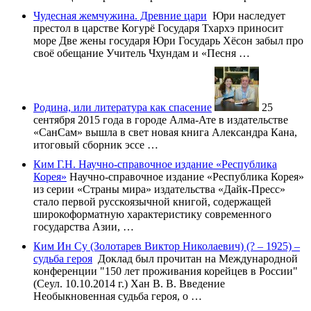
Чудесная жемчужина. Древние цари
Юри наследует
престол в царстве Когурё Государя Тхархэ приносит
море Две жены государя Юри Государь Хёсон забыл про
своё обещание Учитель Чхундам и «Песня …
Родина, или литература как спасение
25
сентября 2015 года в городе Алма-Ате в издательстве
«СанСам» вышла в свет новая книга Александра Кана,
итоговый сборник эссе …
Ким Г.Н. Научно-справочное издание «Республика
Корея»
Научно-справочное издание «Республика Корея»
из серии «Страны мира» издательства «Дайк-Пресс»
стало первой русскоязычной книгой, содержащей
широкоформатную характеристику современного
государства Азии, …
Ким Ин Су (Золотарев Виктор Николаевич) (? – 1925) –
судьба героя
Доклад был прочитан на Международной
конференции "150 лет проживания корейцев в России"
(Сеул. 10.10.2014 г.) Хан В. В. Введение
Необыкновенная судьба героя, о …