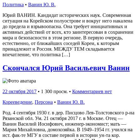
Политика
•
Ванин Ю. В.
Юрий ВАНИН. Кандидат исторических наук. Современная
ситуация на Корейском полуострове и вокруг него накалена
до предела и взрывоопасна. Она требует инициативных и
активных действий от всех, кто заинтересован в сохранении
мира и безопасности в этом регионе. В первую очередь,
естественно, от ближайших соседей Кореи, к которым
принадлежит и Россия. МЕЖДУ ТЕМ складывается
впечатление, что политика […]
Скончался Юрий Васильевич Ванин
22 октября 2017
•
1 300 просм. •
Комментариев нет
Корееведение
,
Персона
•
Ванин Ю. В.
Род. 4 сентября 1930 г. в дер. Писцово Лев-Толстовского р-на
Рязанской обл. Ум. 21 октября 2017 г. в Москве. Отец —
Ванин Василий Иосифович, инженер-экономист; мать —
Мария Михайловна, домохозяйка. В 1949–1954 гг. учился на
ист. фак-те МГУ в составе первой в истории ун-та кор.