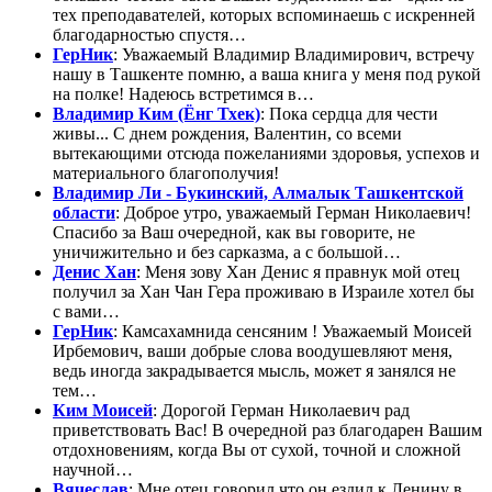
тех преподавателей, которых вспоминаешь с искренней
благодарностью спустя…
ГерНик
: Уважаемый Владимир Владимирович, встречу
нашу в Ташкенте помню, а ваша книга у меня под рукой
на полке! Надеюсь встретимся в…
Владимир Ким (Ёнг Тхек)
: Пока сердца для чести
живы... С днем рождения, Валентин, со всеми
вытекающими отсюда пожеланиями здоровья, успехов и
материального благополучия!
Владимир Ли - Букинский, Алмалык Ташкентской
области
: Доброе утро, уважаемый Герман Николаевич!
Спасибо за Ваш очередной, как вы говорите, не
уничижительно и без сарказма, а с большой…
Денис Хан
: Меня зову Хан Денис я правнук мой отец
получил за Хан Чан Гера проживаю в Израиле хотел бы
с вами…
ГерНик
: Камсахамнида сенсяним ! Уважаемый Моисей
Ирбемович, ваши добрые слова воодушевляют меня,
ведь иногда закрадывается мысль, может я занялся не
тем…
Ким Моисей
: Дорогой Герман Николаевич рад
приветствовать Вас! В очередной раз благодарен Вашим
отдохновениям, когда Вы от сухой, точной и сложной
научной…
Вячеслав
: Мне отец говорил что он ездил к Ленину в