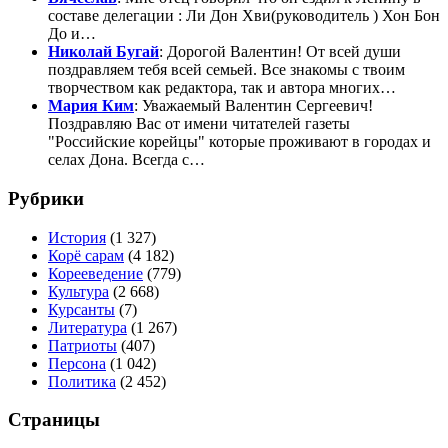
составе делегации : Ли Дон Хви(руководитель ) Хон Бон
До и…
Николай Бугай
: Дорогой Валентин! От всей души
поздравляем тебя всей семьей. Все знакомы с твоим
творчеством как редактора, так и автора многих…
Мария Ким
: Уважаемый Валентин Сергеевич!
Поздравляю Вас от имени читателей газеты
"Российские корейцы" которые проживают в городах и
селах Дона. Всегда с…
Рубрики
История
(1 327)
Корё сарам
(4 182)
Корееведение
(779)
Культура
(2 668)
Курсанты
(7)
Литература
(1 267)
Патриоты
(407)
Персона
(1 042)
Политика
(2 452)
Страницы