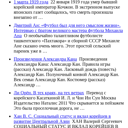
1 марта 1919 года
22 января 1919 года умер бывший
корейский император Кочжон. В экстренном выпуске
японских газет сообщалось, что смерть произошла
внезапно от …
Дмитрий Ан: «Футбол был для него смыслом жизни».
Интервью с братом великого мастера футбола Михаила
Ана
О необычайно талантливом футболисте
ташкентского «Пахтакора» и сборной СССР Михаиле
Ане сказано очень много. Этот простой сельский
паренек уже в …
Произведения Александра Кана
Произведения
Александра Кана: Александр Кан. Правила игры
(рассказ) Александр Кан. Ласковый дождь (повесть)
Александр Кан. Полуночный конвой Александр Кан.
Век семьи Александр Кан. Костюмер (рассказ)
Александр …
Ли Орён. В тех краях, на тех ветрах
Перевод с
корейского Касаткиной И. Л. и Чон Ин Сун Москва
Издательство Наталис 2011 Что скрывается за пейзажем
Это была проселочная дорога, не …
Хан В. С. Социальный статус и вклад корейцев в
развитие Центральной Азии
ХАН Валерий Сергеевич
СОЦИАЛЬНЫЙ СТАТУС И ВКЛАД КОРЕЙЦЕВ В