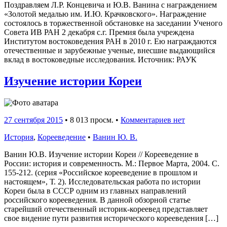
Поздравляем Л.Р. Концевича и Ю.В. Ванина с награждением
«Золотой медалью им. И.Ю. Крачковского». Награждение
состоялось в торжественной обстановке на заседании Ученого
Совета ИВ РАН 2 декабря с.г. Премия была учреждена
Институтом востоковедения РАН в 2010 г. Ею награждаются
отечественные и зарубежные ученые, внесшие выдающийся
вклад в востоковедные исследования. Источник: РАУК
Изучение истории Кореи
27 сентября 2015
•
8 013 просм. •
Комментариев нет
История
,
Корееведение
•
Ванин Ю. В.
Ванин Ю.В. Изучение истории Кореи // Корееведение в
России: история и современность. М.: Первое Марта, 2004. С.
155-212. (серия «Российское корееведение в прошлом и
настоящем», Т. 2). Исследовательская работа по истории
Кореи была в СССР одним из главных направлений
российского корееведения. В данной обзорной статье
старейший отечественный историк-кореевед представляет
свое видение пути развития исторического корееведения […]