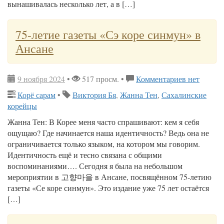
вынашивалась несколько лет, а в […]
75-летие газеты «Сэ коре синмун» в
Ансане
9 ноября 2024
•
517 просм. •
Комментариев нет
Корё сарам
•
Виктория Бя
,
Жанна Тен
,
Сахалинские
корейцы
Жанна Тен: В Корее меня часто спрашивают: кем я себя
ощущаю? Где начинается наша идентичность? Ведь она не
ограничивается только языком, на котором мы говорим.
Идентичность ещё и тесно связана с общими
воспоминаниями…. Сегодня я была на небольшом
мероприятии в 고향마을 в Ансане, посвящённом 75-летию
газеты «Се коре синмун». Это издание уже 75 лет остаётся
[…]