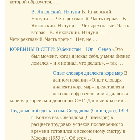
которой образуется, …
В. Янковский. Нэнуни
В. Янковский.
Нэнуни — Четырехглазый. Часть первая В.
Янковский. Нэнуни — Четырехглазый. Часть
вторая В. Янковский. Нэнуни —
Четырехглазый. Часть третья Нет, не …
КОРЕЙЦЫ В СЕТИ: Узбекистан – Юг – Север
«Это
был момент, когда я искал себя, у меня бизнес
ломался – и я не знал, что делать», – так …
Опыт словаря диалекта коре мар
В
данном издании «Опыт словаря
диалекта коре мар» представлена
лексика и фразеологизмы диалекта
коре мар корейской диаспоры СНГ. Данный краткий …
Трудовые победы к-за им. Свердлова (Синендон), 1953
г.
Колхоз им. Свердлова (Синендон) в
расцвете трудовых успехов послевоенного
времени готовился к всесоюзному смотру в
Москве (1953 г.). Об этом …