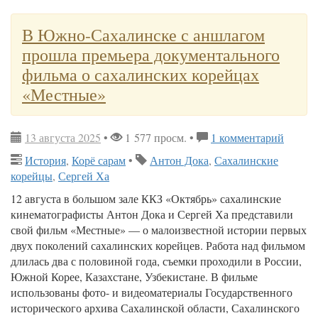
В Южно-Сахалинске с аншлагом
прошла премьера документального
фильма о сахалинских корейцах
«Местные»
13 августа 2025
•
1 577 просм. •
1 комментарий
История
,
Корё сарам
•
Антон Дока
,
Сахалинские
корейцы
,
Сергей Ха
12 августа в большом зале ККЗ «Октябрь» сахалинские
кинематографисты Антон Дока и Сергей Ха представили
свой фильм «Местные» — о малоизвестной истории первых
двух поколений сахалинских корейцев. Работа над фильмом
длилась два с половиной года, съемки проходили в России,
Южной Корее, Казахстане, Узбекистане. В фильме
использованы фото- и видеоматериалы Государственного
исторического архива Сахалинской области, Сахалинского