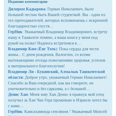
Недавние комментарии
Дилором Кадырова
: Герман Николаевич, было
большой честью быть Вашей студенткой. Вы - один из
тех преподавателей, которых вспоминаешь с искренней
благодарностью спустя…
ГерНик
: Уважаемый Владимир Владимирович, встречу
нашу в Ташкенте помню, а ваша книга у меня под
рукой на полке! Надеюсь встретимся в…
Владимир Ким (Ёнг Тхек)
: Пока сердца для чести
живы... С днем рождения, Валентин, со всеми
вытекающими отсюда пожеланиями здоровья, успехов
и материального благополучия!
Владимир Ли - Букинский, Алмалык Ташкентской
области
: Доброе утро, уважаемый Герман Николаевич!
Спасибо за Ваш очередной, как вы говорите, не
уничижительно и без сарказма, а с большой…
Денис Хан
: Меня зову Хан Денис я правнук мой отец
получил за Хан Чан Гера проживаю в Израиле хотел бы
с вами…
ГерНик
: Камсахамнида сенсяним ! Уважаемый Моисей