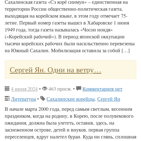
Сахалинская газета «Сэ корё синмун» – единственная на
территории России общественно-политическая газета,
выходящая на корейском языке, в этом году отмечает 75-
летие. Первый номер газеты вышел в Хабаровске 1 июня
1949 года, тогда газета называлась «Чосон нондя»
(«Корейский рабочий»). В период японской оккупации
тысячи корейских рабочих были насильственно перевезены
на Южный Сахалин. Мобилизация оставила за собой […]
Сергей Ян. Одни на ветру…
4 июня 2024
•
463 просм. •
Комментариев нет
Литература
•
Сахалинские корейцы
,
Сергей Ян
В начале марта 2000 года, перед самым светлым, весенним
праздником, когда на родину, в Корею, после полувекового
ожидания, должна была улететь, оставив, здесь, на
заснеженном острове, детей и внуков, первая группа
переселенцев, вдруг налетел буран. Куда ни глянь, сплошная