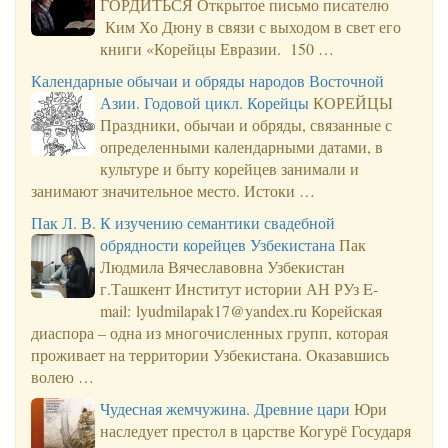
ГОРДИТЬСЯ Открытое письмо писателю
Ким Хо Дюну в связи с выходом в свет его
книги «Корейцы Евразии. 150 …
Календарные обычаи и обряды народов Восточной
Азии. Годовой цикл. Корейцы
КОРЕЙЦЫ
Праздники, обычаи и обряды, связанные с
определенными календарными датами, в
культуре и быту корейцев занимали и
занимают значительное место. Истоки …
Пак Л. В. К изучению семантики свадебной
обрядности корейцев Узбекистана
Пак
Людмила Вячеславовна Узбекистан
г.Ташкент Институт истории АН РУз E-
mail: lyudmilapak17@yandex.ru Корейская
диаспора – одна из многочисленных групп, которая
проживает на территории Узбекистана. Оказавшись
волею …
Чудесная жемчужина. Древние цари
Юри
наследует престол в царстве Когурё Государя