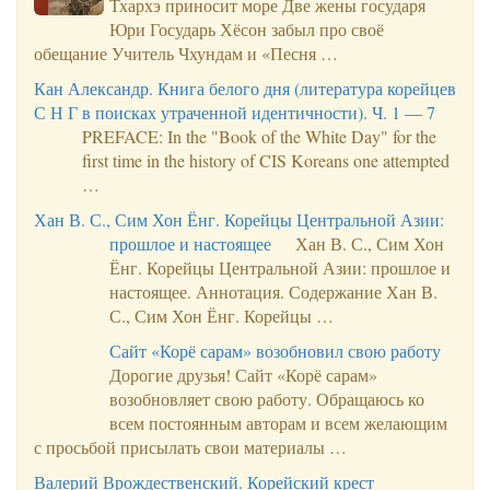
Тхархэ приносит море Две жены государя
Юри Государь Хёсон забыл про своё
обещание Учитель Чхундам и «Песня …
Кан Александр. Книга белого дня (литература корейцев
С Н Г в поисках утраченной идентичности). Ч. 1 — 7
PREFACE: In the "Book of the White Day" for the
first time in the history of CIS Koreans one attempted
…
Хан В. С., Сим Хон Ёнг. Корейцы Центральной Азии:
прошлое и настоящее
Хан В. С., Сим Хон
Ёнг. Корейцы Центральной Азии: прошлое и
настоящее. Аннотация. Содержание Хан В.
С., Сим Хон Ёнг. Корейцы …
Сайт «Корё сарам» возобновил свою работу
Дорогие друзья! Сайт «Корё сарам»
возобновляет свою работу. Обращаюсь ко
всем постоянным авторам и всем желающим
с просьбой присылать свои материалы …
Валерий Врождественский. Корейский крест