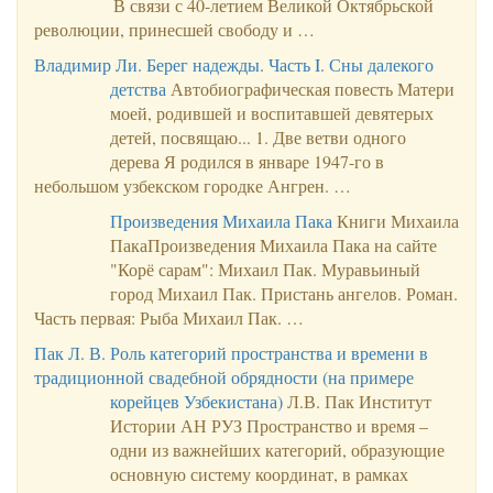
В связи с 40-летием Великой Октябрьской
револю­ции, принесшей свободу и …
Владимир Ли. Берег надежды. Часть I. Сны далекого
детства
Автобиографическая повесть Матери
моей, родившей и воспитавшей девятерых
детей, посвящаю... 1. Две ветви одного
дерева Я родился в январе 1947-го в
небольшом узбекском городке Ангрен. …
Произведения Михаила Пака
Книги Михаила
ПакаПроизведения Михаила Пака на сайте
"Корё сарам": Михаил Пак. Муравьиный
город Михаил Пак. Пристань ангелов. Роман.
Часть первая: Рыба Михаил Пак. …
Пак Л. В. Роль категорий пространства и времени в
традиционной свадебной обрядности (на примере
корейцев Узбекистана)
Л.В. Пак Институт
Истории АН РУЗ Пространство и время –
одни из важнейших категорий, образующие
основную систему координат, в рамках