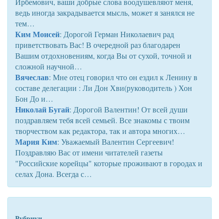
Ирбемович, ваши добрые слова воодушевляют меня,
ведь иногда закрадывается мысль, может я занялся не
тем…
Ким Моисей
: Дорогой Герман Николаевич рад
приветствовать Вас! В очередной раз благодарен
Вашим отдохновениям, когда Вы от сухой, точной и
сложной научной…
Вячеслав
: Мне отец говорил что он ездил к Ленину в
составе делегации : Ли Дон Хви(руководитель ) Хон
Бон До и…
Николай Бугай
: Дорогой Валентин! От всей души
поздравляем тебя всей семьей. Все знакомы с твоим
творчеством как редактора, так и автора многих…
Мария Ким
: Уважаемый Валентин Сергеевич!
Поздравляю Вас от имени читателей газеты
"Российские корейцы" которые проживают в городах и
селах Дона. Всегда с…
Рубрики