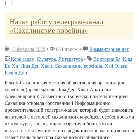
[…]
Начал работу телеграм-канал
«Сахалинские корейцы»
13 февраля 2025
•
664 просм. •
Комментариев нет
Корё сарам
,
Культура
,
Литература
•
Виктория Бя
,
Ким
Ен Хи
,
Лим Ден Хван
,
Сахалинские корейцы
,
Хай Ольга
,
Юлия Дин
Южно-Сахалинская местная общественная организация
корейцев (председатель Лим Ден Хван Анатолий
Александрович) совместно с творческой интеллигенцией
Сахалина открыла собственный Информационно-
просветительский телеграм-канал, который будет знакомить
читателей с историей сахалинских корейцев, особенностями
их культуры, жизни, мировоззрения и быта, кухни,
искусства. Сотрудничество с редакцией канала подтвердили
заместитель директора Сахалинского областного