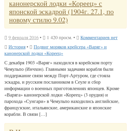
канонерской лодки «Кореец» с
японской эскадрой (1904г. 27.1, по
новому стилю 9.02)
9 февраля 2016
•
1 420 просм. •
Комментариев нет
История
•
Подвиг моряков крейсера «Варяг» и
канонерской лодки «Кореец»
С декабря 1903 «Варяг» находился в корейском порту
Чемульпо (Инчхон). Главными задачами корабля были
поддержание связи между Порт-Артуром, где стояла
эскадра, и русским посланником в Сеуле и сбор
информации о военных приготовлениях японцев. Кроме
«Варяга» канонерской лодки «Кореец» (3 орудия) и
парохода «Сунгари» в Чемульпо находились английские,
французские, итальянские, американские и японские
корабли. В связи […]