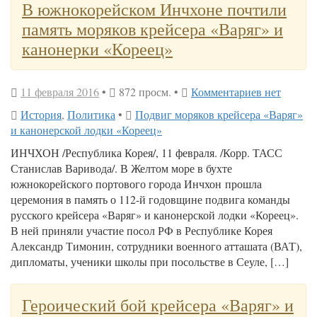
В южнокорейском Инчхоне почтили
память моряков крейсера «Варяг» и
канонерки «Кореец»
11 февраля 2016
•
872 просм. •
Комментариев нет
История
,
Политика
•
Подвиг моряков крейсера «Варяг»
и канонерской лодки «Кореец»
ИНЧХОН /Республика Корея/, 11 февраля. /Корр. ТАСС
Станислав Варивода/. В Желтом море в бухте
южнокорейского портового города Инчхон прошла
церемония в память о 112-й годовщине подвига команды
русского крейсера «Варяг» и канонерской лодки «Кореец».
В ней приняли участие посол РФ в Республике Корея
Александр Тимонин, сотрудники военного атташата (ВАТ),
дипломаты, ученики школы при посольстве в Сеуле, […]
Героический бой крейсера «Варяг» и