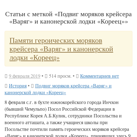
Статьи с меткой «Подвиг моряков крейсера
«Варяг» и канонерской лодки «Кореец»»
Памяти героических моряков
крейсера «Варяг» и канонерской
лодки «Кореец»
9 февраля 2019
•
514 просм. •
Комментариев нет
История
•
Подвиг моряков крейсера «Варяг» и
канонерской лодки «Кореец»
8 февраля с.г. в бухте южнокорейского города Инчхон
(бывший Чемульпо) Посол Российской Федерации в
Республике Корея А.Б.Кулик, сотрудники Посольства и
военного атташата, а также учащиеся школы при
Посольстве почтили память героических моряков крейсера
«Варяг» и канонерской лодки «Кореец», принявших здесь 9