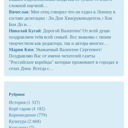
сложной научной…
Вячеслав
: Мне отец говорил что он ездил к Ленину в
составе делегации : Ли Дон Хви(руководитель ) Хон
Бон До и…
Николай Бугай
: Дорогой Валентин! От всей души
поздравляем тебя всей семьей. Все знакомы с твоим
творчеством как редактора, так и автора многих…
Мария Ким
: Уважаемый Валентин Сергеевич!
Поздравляю Вас от имени читателей газеты
"Российские корейцы" которые проживают в городах и
селах Дона. Всегда с…
Рубрики
История
(1 327)
Корё сарам
(4 182)
Корееведение
(779)
Культура
(2 668)
Курсанты
(7)