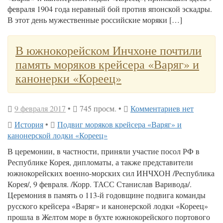
февраля 1904 года неравный бой против японской эскадры.
В этот день мужественные российские моряки […]
В южнокорейском Инчхоне почтили
память моряков крейсера «Варяг» и
канонерки «Кореец»
9 февраля 2017
•
745 просм. •
Комментариев нет
История
•
Подвиг моряков крейсера «Варяг» и
канонерской лодки «Кореец»
В церемонии, в частности, приняли участие посол РФ в
Республике Корея, дипломаты, а также представители
южнокорейских военно-морских сил ИНЧХОН /Республика
Корея/, 9 февраля. /Корр. ТАСС Станислав Варивода/.
Церемония в память о 113-й годовщине подвига команды
русского крейсера «Варяг» и канонерской лодки «Кореец»
прошла в Желтом море в бухте южнокорейского портового