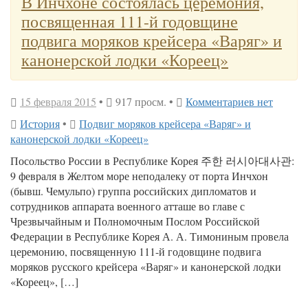
В Инчхоне состоялась церемония,
посвященная 111-й годовщине
подвига моряков крейсера «Варяг» и
канонерской лодки «Кореец»
15 февраля 2015
•
917 просм. •
Комментариев нет
История
•
Подвиг моряков крейсера «Варяг» и
канонерской лодки «Кореец»
Посольство России в Республике Корея 주한 러시아대사관:
9 февраля в Желтом море неподалеку от порта Инчхон
(бывш. Чемульпо) группа российских дипломатов и
сотрудников аппарата военного атташе во главе с
Чрезвычайным и Полномочным Послом Российской
Федерации в Республике Корея А. А. Тимониным провела
церемонию, посвященную 111-й годовщине подвига
моряков русского крейсера «Варяг» и канонерской лодки
«Кореец», […]