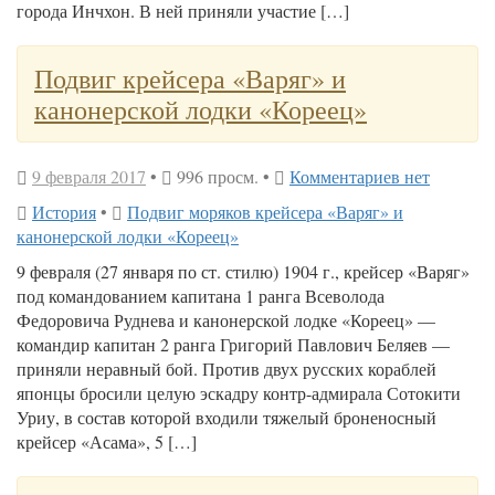
города Инчхон. В ней приняли участие […]
Подвиг крейсера «Варяг» и
канонерской лодки «Кореец»
9 февраля 2017
•
996 просм. •
Комментариев нет
История
•
Подвиг моряков крейсера «Варяг» и
канонерской лодки «Кореец»
9 февраля (27 января по ст. стилю) 1904 г., крейсер «Варяг»
под командованием капитана 1 ранга Всеволода
Федоровича Руднева и канонерской лодке «Кореец» —
командир капитан 2 ранга Григорий Павлович Беляев —
приняли неравный бой. Против двух русских кораблей
японцы бросили целую эскадру контр-адмирала Сотокити
Уриу, в состав которой входили тяжелый броненосный
крейсер «Асама», 5 […]