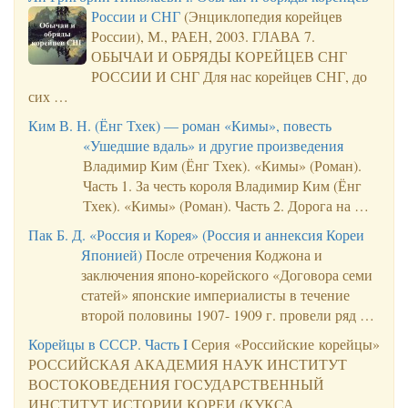
России и СНГ
(Энциклопедия корейцев
России), М., РАЕН, 2003. ГЛАВА 7.
ОБЫЧАИ И ОБРЯДЫ КОРЕЙЦЕВ СНГ
РОССИИ И СНГ Для нас корейцев СНГ, до
сих …
Ким В. Н. (Ёнг Тхек) — роман «Кимы», повесть
«Ушедшие вдаль» и другие произведения
Владимир Ким (Ёнг Тхек). «Кимы» (Роман).
Часть 1. За честь короля Владимир Ким (Ёнг
Тхек). «Кимы» (Роман). Часть 2. Дорога на …
Пак Б. Д. «Россия и Корея» (Россия и аннексия Кореи
Японией)
После отречения Коджона и
заключения японо-корейского «Договора семи
статей» японские империалисты в течение
второй половины 1907- 1909 г. провели ряд …
Корейцы в СССР. Часть I
Серия «Российские корейцы»
РОССИЙСКАЯ АКАДЕМИЯ НАУК ИНСТИТУТ
ВОСТОКОВЕДЕНИЯ ГОСУДАРСТВЕННЫЙ
ИНСТИТУТ ИСТОРИИ КОРЕИ (КУКСА