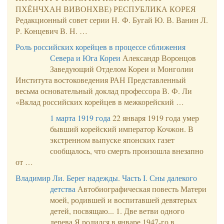
ПХЁНЧХАН ВИВОНХВЕ) РЕСПУБЛИКА КОРЕЯ
Редакционный совет серии Н. Ф. Бугай Ю. В. Ванин Л.
Р. Концевич В. Н. …
Роль российских корейцев в процессе сближения
Севера и Юга Кореи
Александр Воронцов
Заведующий Отделом Кореи и Монголии
Института востоковедения РАН Представленный
весьма основательный доклад профессора В. Ф. Ли
«Вклад российских корейцев в межкорейский …
1 марта 1919 года
22 января 1919 года умер
бывший корейский император Кочжон. В
экстренном выпуске японских газет
сообщалось, что смерть произошла внезапно
от …
Владимир Ли. Берег надежды. Часть I. Сны далекого
детства
Автобиографическая повесть Матери
моей, родившей и воспитавшей девятерых
детей, посвящаю... 1. Две ветви одного
дерева Я родился в январе 1947-го в