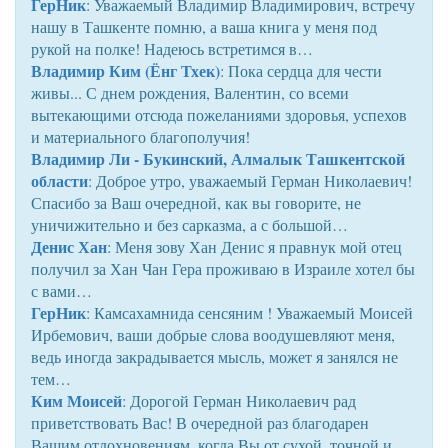
ГерНик
: Уважаемый Владимир Владимирович, встречу
нашу в Ташкенте помню, а ваша книга у меня под
рукой на полке! Надеюсь встретимся в…
Владимир Ким (Ёнг Тхек)
: Пока сердца для чести
живы... С днем рождения, Валентин, со всеми
вытекающими отсюда пожеланиями здоровья, успехов
и материального благополучия!
Владимир Ли - Букинский, Алмалык Ташкентской
области
: Доброе утро, уважаемый Герман Николаевич!
Спасибо за Ваш очередной, как вы говорите, не
уничижительно и без сарказма, а с большой…
Денис Хан
: Меня зову Хан Денис я правнук мой отец
получил за Хан Чан Гера проживаю в Израиле хотел бы
с вами…
ГерНик
: Камсахамнида сенсяним ! Уважаемый Моисей
Ирбемович, ваши добрые слова воодушевляют меня,
ведь иногда закрадывается мысль, может я занялся не
тем…
Ким Моисей
: Дорогой Герман Николаевич рад
приветствовать Вас! В очередной раз благодарен
Вашим отдохновениям, когда Вы от сухой, точной и