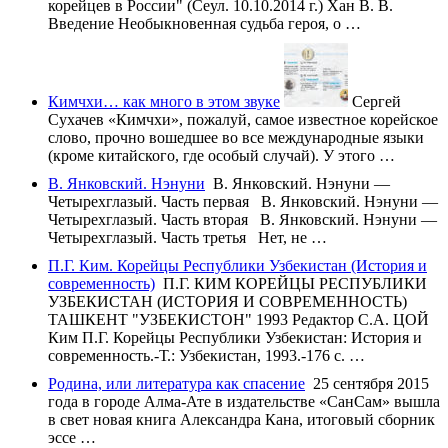
корейцев в России" (Сеул. 10.10.2014 г.) Хан В. В.
Введение Необыкновенная судьба героя, о …
Кимчхи… как много в этом звуке
Сергей
Сухачев «Кимчхи», пожалуй, самое известное корейское
слово, прочно вошедшее во все международные языки
(кроме китайского, где особый случай). У этого …
В. Янковский. Нэнуни
В. Янковский. Нэнуни —
Четырехглазый. Часть первая В. Янковский. Нэнуни —
Четырехглазый. Часть вторая В. Янковский. Нэнуни —
Четырехглазый. Часть третья Нет, не …
П.Г. Ким. Корейцы Республики Узбекистан (История и
современность)
П.Г. КИМ КОРЕЙЦЫ РЕСПУБЛИКИ
УЗБЕКИСТАН (ИСТОРИЯ И СОВРЕМЕННОСТЬ)
ТАШКЕНТ "УЗБЕКИСТОН" 1993 Редактор С.А. ЦОЙ
Ким П.Г. Корейцы Республики Узбекистан: История и
современность.-Т.: Узбекистан, 1993.-176 с. …
Родина, или литература как спасение
25 сентября 2015
года в городе Алма-Ате в издательстве «СанСам» вышла
в свет новая книга Александра Кана, итоговый сборник
эссе …