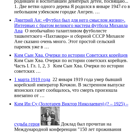
родившей и воспитавшей девятерых детей, посвящаю...
1. Две ветви одного дерева Я родился в январе 1947-го в
небольшом узбекском городке Ангрен. …
Дмитрий Ан: «Футбол был для него смыслом жизни».
Интервью с братом великого мастера футбола Михаила
Ана
О необычайно талантливом футболисте
ташкентского «Пахтакора» и сборной СССР Михаиле
Ане сказано очень много. Этот простой сельский
паренек уже в …
Ким Сын Хва. Очерки по истории Советских корейцев
Ким Сын Хва. Очерки по истории советских корейцев.
Часть I. Гл. 1, 2, 3 Ким Сын Хва. Очерки по истории
советских …
1 марта 1919 года
22 января 1919 года умер бывший
корейский император Кочжон. В экстренном выпуске
японских газет сообщалось, что смерть произошла
внезапно от …
Ким Ин Су (Золотарев Виктор Николаевич) (? – 1925) –
судьба героя
Доклад был прочитан на
Международной конференции "150 лет проживания