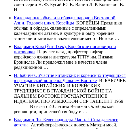
совет серии Н. Ф. Бугай Ю. В. Ванин Л. Р. Концевич В.
Н. …
Календарные обычаи и обряды народов Восточной
Азии. Годовой цикл. Корейцы
КОРЕЙЦЫ Праздники,
обычаи и обряды, связанные с определенными
календарными датами, в культуре и быту корейцев
занимали и занимают значительное место. Истоки …
Владимир Ким (Ёнг Тхек). Корейские пословицы и
поговорки
Пару лет назад профессор кафедры
корейского языка и литературы ТГПУ им. Низами
Бронислав Ли предложил мне в качестве члена
редакционной …
И. Бабичев. Участие китайских и корейских трудящихся
в гражданской воине на Дальнем Востоке
И. БАБИЧЕВ
УЧАСТИЕ КИТАЙСКИХ И КОРЕЙСКИХ
ТРУДЯЩИХСЯ В ГРАЖДАНСКОЙ ВОЙНЕ НА
ДАЛЬНЕМ ВОСТОКЕ ГОСУДАРСТВЕННОЕ
ИЗДАТЕЛЬСТВО УЗБЕКСКОЙ ССР ТАШКЕНТ-1959
В связи с 40-летием Великой Октябрьской
револю­ции, принесшей свободу и …
Владимир Ли. Берег надежды. Часть I. Сны далекого
детства
Автобиографическая повесть Матери моей,