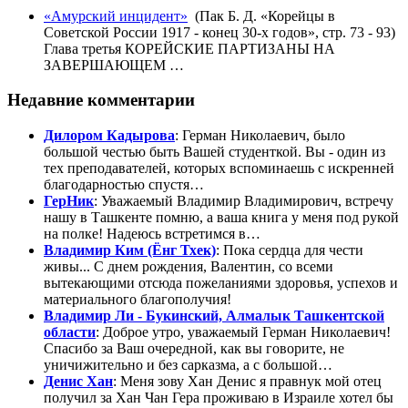
«Амурский инцидент»
(Пак Б. Д. «Корейцы в
Советской России 1917 - конец 30-х годов», стр. 73 - 93)
Глава третья КОРЕЙСКИЕ ПАРТИЗАНЫ НА
ЗАВЕРШАЮЩЕМ …
Недавние комментарии
Дилором Кадырова
: Герман Николаевич, было
большой честью быть Вашей студенткой. Вы - один из
тех преподавателей, которых вспоминаешь с искренней
благодарностью спустя…
ГерНик
: Уважаемый Владимир Владимирович, встречу
нашу в Ташкенте помню, а ваша книга у меня под рукой
на полке! Надеюсь встретимся в…
Владимир Ким (Ёнг Тхек)
: Пока сердца для чести
живы... С днем рождения, Валентин, со всеми
вытекающими отсюда пожеланиями здоровья, успехов и
материального благополучия!
Владимир Ли - Букинский, Алмалык Ташкентской
области
: Доброе утро, уважаемый Герман Николаевич!
Спасибо за Ваш очередной, как вы говорите, не
уничижительно и без сарказма, а с большой…
Денис Хан
: Меня зову Хан Денис я правнук мой отец
получил за Хан Чан Гера проживаю в Израиле хотел бы