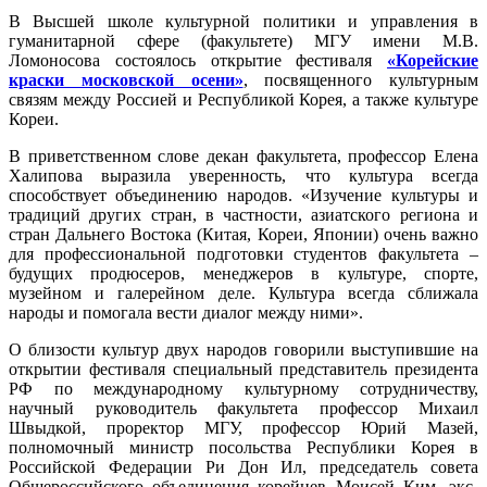
В Высшей школе культурной политики и управления в
гуманитарной сфере (факультете) МГУ имени М.В.
Ломоносова состоялось открытие фестиваля
«Корейские
краски московской осени»
, посвященного культурным
связям между Россией и Республикой Корея, а также культуре
Кореи.
В приветственном слове декан факультета, профессор Елена
Халипова выразила уверенность, что культура всегда
способствует объединению народов. «Изучение культуры и
традиций других стран, в частности, азиатского региона и
стран Дальнего Востока (Китая, Кореи, Японии) очень важно
для профессиональной подготовки студентов факультета –
будущих продюсеров, менеджеров в культуре, спорте,
музейном и галерейном деле. Культура всегда сближала
народы и помогала вести диалог между ними».
О близости культур двух народов говорили выступившие на
открытии фестиваля специальный представитель президента
РФ по международному культурному сотрудничеству,
научный руководитель факультета профессор Михаил
Швыдкой, проректор МГУ, профессор Юрий Мазей,
полномочный министр посольства Республики Корея в
Российской Федерации Ри Дон Ил, председатель совета
Общероссийского объединения корейцев Моисей Ким, экс-