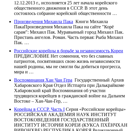
12.12.2013 г., исполняется 25 лет начала корейского
общественного движения в СССР. В этот день
состоялось собрание корейской общественности …
Произведения Михаила Пака
Книги Михаила
ПакаПроизведения Михаила Пака на сайте "Корё
сарам": Михаил Пак. Муравьиный город Михаил Пак.
Пристань ангелов. Роман. Часть первая: Рыба Михаил
Пак. …
Российские корейцы в борьбе за независимость Кореи
ПРЕДИСЛОВИЕ Нет сомнения, что без славных
патриотов, посвятивших свою жизнь независимости
нашей родины, мы не смог­ли бы добиться прогресса,
мира и …
Воспоминания Хан Чан Гера
Государственный Архив
Хабаровского Края Отдел Истпарта при Далькрайкоме
Хабаровский край Воспоминания об участии
трудящихся корейцев в гражданской войне на Дальнем
Востоке – Хан-Чан-Гер, …
Корейцы в СССР. Часть I
Серия «Российские корейцы»
РОССИЙСКАЯ АКАДЕМИЯ НАУК ИНСТИТУТ
ВОСТОКОВЕДЕНИЯ ГОСУДАРСТВЕННЫЙ
ИНСТИТУТ ИСТОРИИ КОРЕИ (КУКСА ПХЁНЧХАН
ВИВОНХВЕ) РЕСПУБЛИКА КОРЕЯ Редакционный