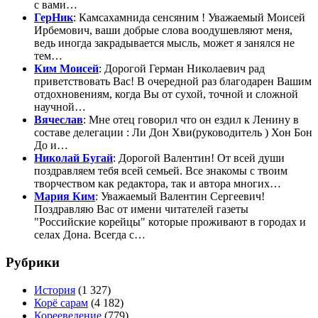
с вами…
ГерНик
: Камсахамнида сенсяним ! Уважаемый Моисей
Ирбемович, ваши добрые слова воодушевляют меня,
ведь иногда закрадывается мысль, может я занялся не
тем…
Ким Моисей
: Дорогой Герман Николаевич рад
приветствовать Вас! В очередной раз благодарен Вашим
отдохновениям, когда Вы от сухой, точной и сложной
научной…
Вячеслав
: Мне отец говорил что он ездил к Ленину в
составе делегации : Ли Дон Хви(руководитель ) Хон Бон
До и…
Николай Бугай
: Дорогой Валентин! От всей души
поздравляем тебя всей семьей. Все знакомы с твоим
творчеством как редактора, так и автора многих…
Мария Ким
: Уважаемый Валентин Сергеевич!
Поздравляю Вас от имени читателей газеты
"Российские корейцы" которые проживают в городах и
селах Дона. Всегда с…
Рубрики
История
(1 327)
Корё сарам
(4 182)
Корееведение
(779)