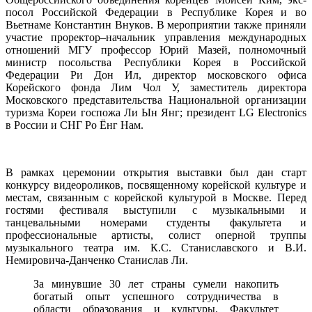
посол Российской Федерации в Республике Корея и во
Вьетнаме Константин Внуков. В мероприятии также приняли
участие проректор–начальник управления международных
отношений МГУ профессор Юрий Мазей, полномочный
министр посольства Республики Корея в Российской
Федерации Ри Дон Ил, директор московского офиса
Корейского фонда Лим Чол У, заместитель директора
Московского представительства Национальной организации
туризма Кореи госпожа Ли Ын Янг; президент LG Electronics
в России и СНГ Ро Ëнг Нам.
В рамках церемонии открытия выставки был дан старт
конкурсу видеороликов, посвященному корейской культуре и
местам, связанным с корейской культурой в Москве. Перед
гостями фестиваля выступили с музыкальными и
танцевальными номерами студенты факультета и
профессиональные артисты, солист оперной труппы
музыкального театра им. К.С. Станиславского и В.И.
Немировича-Данченко Станислав Ли.
За минувшие 30 лет страны сумели накопить
богатый опыт успешного сотрудничества в
области образования и культуры. Факультет