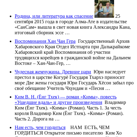
Родина, или литература как спасение
25
сентября 2015 года в городе Алма-Ате в издательстве
«СанСам» вышла в свет новая книга Александра Кана,
итоговый сборник эссе …
Воспоминания Хан Чан Гера
Государственный Архив
Хабаровского Края Отдел Истпарта при Далькрайкоме
Хабаровский край Воспоминания об участии
трудящихся корейцев в гражданской войне на Дальнем
Востоке – Хан-Чан-Гер, …
Чудесная жемчужина. Древние цари
Юри наследует
престол в царстве Когурё Государя Тхархэ приносит
море Две жены государя Юри Государь Хёсон забыл про
своё обещание Учитель Чхундам и «Песня …
Ким В. Н. (Ёнг Тхек) — роман «Кимы», повесть
«Ушедшие вдаль» и другие произведения
Владимир
Ким (Ёнг Тхек). «Кимы» (Роман). Часть 1. За честь
короля Владимир Ким (Ёнг Тхек). «Кимы» (Роман).
Часть 2. Дорога на …
Нам есть, чем гордиться
НАМ ЕСТЬ, ЧЕМ
ГОРДИТЬСЯ Открытое письмо писателю Ким Хо