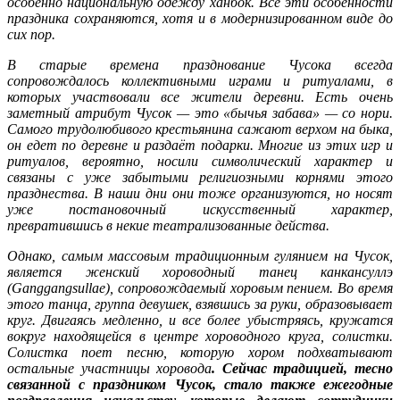
особенно национальную одежду ханбок. Все эти особенности
праздника сохраняются, хотя и в модернизированном виде до
сих пор.
В старые времена празднование Чусока всегда
сопровождалось коллективными играми и ритуалами, в
которых участвовали все жители деревни.
Есть очень
заметный атрибут Чусок — это «бычья забава» — со нори.
Самого трудолюбивого крестьянина сажают верхом на быка,
он едет по деревне и раздаёт подарки. Многие из этих игр и
ритуалов, вероятно, носили символический характер и
связаны с уже забытыми религиозными корнями этого
празднества. В наши дни они тоже организуются, но носят
уже постановочный искусственный характер,
превратившись в некие театрализованные действа.
Однако, самым массовым традиционным гулянием на Чусок,
является женский хороводный танец канкансуллэ
(Ganggangsullae), сопровождаемый хоровым пением. Во время
этого танца, группа девушек, взявшись за руки, образовывает
круг.
Двигаясь медленно, и все более убыстряясь, кружатся
вокруг находящейся в центре хороводного круга, солистки.
Солистка поет песню, которую хором подхватывают
остальные участницы хоровода
.
Сейчас традицией, тесно
связанной с праздником Чусок, стало также ежегодные