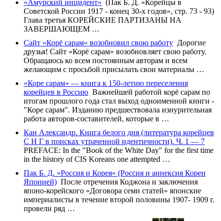
«Амурский инцидент»
(Пак Б. Д. «Корейцы в
Советской России 1917 - конец 30-х годов», стр. 73 - 93)
Глава третья КОРЕЙСКИЕ ПАРТИЗАНЫ НА
ЗАВЕРШАЮЩЕМ …
Сайт «Корё сарам» возобновил свою работу
Дорогие
друзья! Сайт «Корё сарам» возобновляет свою работу.
Обращаюсь ко всем постоянным авторам и всем
желающим с просьбой присылать свои материалы …
«Коре сарам» — книга к 150-летию переселения
корейцев в Россию
Важнейшей работой корё сарам по
итогам прошлого года стал выход одноименной книги -
"Коре сарам". Изданию предшествовала изнурительная
работа авторов-составителей, которые в …
Кан Александр. Книга белого дня (литература корейцев
С Н Г в поисках утраченной идентичности). Ч. 1 — 7
PREFACE: In the "Book of the White Day" for the first time
in the history of CIS Koreans one attempted …
Пак Б. Д. «Россия и Корея» (Россия и аннексия Кореи
Японией)
После отречения Коджона и заключения
японо-корейского «Договора семи статей» японские
империалисты в течение второй половины 1907- 1909 г.
провели ряд …