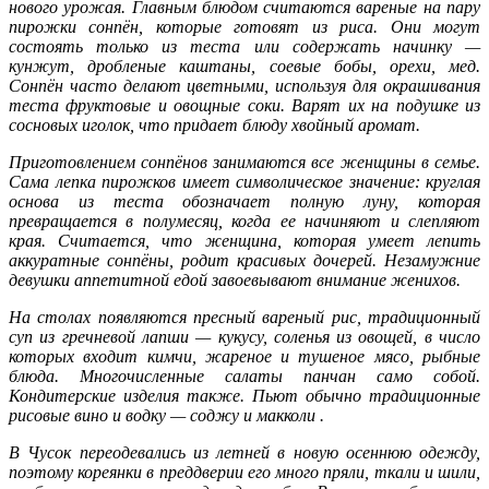
нового урожая. Главным блюдом считаются вареные на пару
пирожки сонпён, которые готовят из риса. Они могут
состоять только из теста или содержать начинку —
кунжут, дробленые каштаны, соевые бобы, орехи, мед.
Сонпён часто делают цветными, используя для окрашивания
теста фруктовые и овощные соки. Варят их на подушке из
сосновых иголок, что придает блюду хвойный аромат.
Приготовлением сонпёнов занимаются все женщины в семье.
Сама лепка пирожков имеет символическое значение: круглая
основа из теста обозначает полную луну, которая
превращается в полумесяц, когда ее начиняют и слепляют
края. Считается, что женщина, которая умеет лепить
аккуратные сонпёны, родит красивых дочерей. Незамужние
девушки аппетитной едой завоевывают внимание женихов.
На столах появляются пресный вареный рис, традиционный
суп из гречневой лапши — кукусу, соленья из овощей, в число
которых входит кимчи, жареное и тушеное мясо, рыбные
блюда. Многочисленные салаты панчан само собой.
Кондитерские изделия также. Пьют обычно традиционные
рисовые вино и водку — соджу и макколи .
В Чусок переодевались из летней в новую осеннюю одежду,
поэтому коре­янки в преддверии его много пряли, ткали и шили,