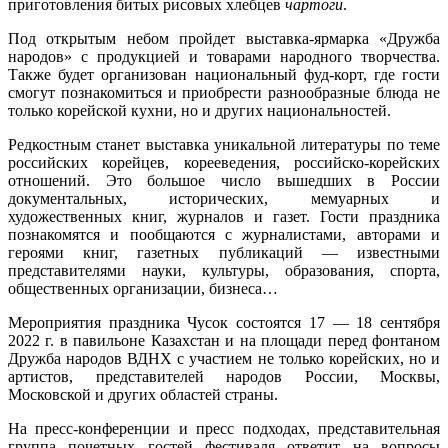
приготовления битых рисовых хлебцев
чартоги
.
Под открытым небом пройдет выставка-ярмарка «Дружба
народов» с продукцией и товарами народного творчества.
Также будет организован национальный фуд-корт, где гости
смогут познакомиться и приобрести разнообразные блюда не
только корейской кухни, но и других национальностей.
Редкостным станет выставка уникальной литературы по теме
российских корейцев, корееведения, российско-корейских
отношений. Это большое число вышедших в России
документальных, исторических, мемуарных и
художественных книг, журналов и газет. Гости праздника
познакомятся и пообщаются с журналистами, авторами и
героями книг, газетных публикаций — известными
представителями науки, культуры, образования, спорта,
общественных организации, бизнеса…
Мероприятия праздника Чусок состоятся 17 — 18 сентября
2022 г. в павильоне Казахстан и на площади перед фонтаном
Дружба народов ВДНХ с участием не только корейских, но и
артистов, представителей народов России, Москвы,
Московской и других областей страны.
На пресс-конференции и пресс подходах, представительная
группа почетных гостей фестиваля ответит на вопросы