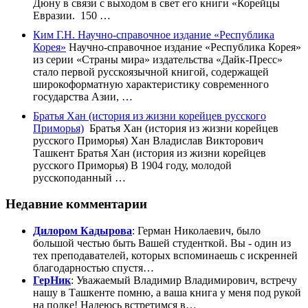
Дюну в связи с выходом в свет его книги «Корейцы
Евразии. 150 …
Ким Г.Н. Научно-справочное издание «Республика
Корея»
Научно-справочное издание «Республика Корея»
из серии «Страны мира» издательства «Дайк-Пресс»
стало первой русскоязычной книгой, содержащей
широкоформатную характеристику современного
государства Азии, …
Братья Хан (история из жизни корейцев русского
Приморья)
Братья Хан (история из жизни корейцев
русского Приморья) Хан Владислав Викторович
Ташкент Братья Хан (история из жизни корейцев
русского Приморья) В 1904 году, молодой
русскоподанный …
Недавние комментарии
Дилором Кадырова
: Герман Николаевич, было
большой честью быть Вашей студенткой. Вы - один из
тех преподавателей, которых вспоминаешь с искренней
благодарностью спустя…
ГерНик
: Уважаемый Владимир Владимирович, встречу
нашу в Ташкенте помню, а ваша книга у меня под рукой
на полке! Надеюсь встретимся в…