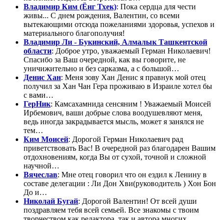
Владимир Ким (Ёнг Тхек)
: Пока сердца для чести
живы... С днем рождения, Валентин, со всеми
вытекающими отсюда пожеланиями здоровья, успехов и
материального благополучия!
Владимир Ли - Букинский, Алмалык Ташкентской
области
: Доброе утро, уважаемый Герман Николаевич!
Спасибо за Ваш очередной, как вы говорите, не
уничижительно и без сарказма, а с большой…
Денис Хан
: Меня зову Хан Денис я правнук мой отец
получил за Хан Чан Гера проживаю в Израиле хотел бы
с вами…
ГерНик
: Камсахамнида сенсяним ! Уважаемый Моисей
Ирбемович, ваши добрые слова воодушевляют меня,
ведь иногда закрадывается мысль, может я занялся не
тем…
Ким Моисей
: Дорогой Герман Николаевич рад
приветствовать Вас! В очередной раз благодарен Вашим
отдохновениям, когда Вы от сухой, точной и сложной
научной…
Вячеслав
: Мне отец говорил что он ездил к Ленину в
составе делегации : Ли Дон Хви(руководитель ) Хон Бон
До и…
Николай Бугай
: Дорогой Валентин! От всей души
поздравляем тебя всей семьей. Все знакомы с твоим
творчеством как редактора, так и автора многих…