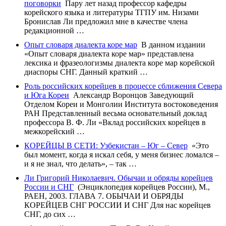
поговорки
Пару лет назад профессор кафедры
корейского языка и литературы ТГПУ им. Низами
Бронислав Ли предложил мне в качестве члена
редакционной …
Опыт словаря диалекта коре мар
В данном издании
«Опыт словаря диалекта коре мар» представлена
лексика и фразеологизмы диалекта коре мар корейской
диаспоры СНГ. Данный краткий …
Роль российских корейцев в процессе сближения Севера
и Юга Кореи
Александр Воронцов Заведующий
Отделом Кореи и Монголии Института востоковедения
РАН Представленный весьма основательный доклад
профессора В. Ф. Ли «Вклад российских корейцев в
межкорейский …
КОРЕЙЦЫ В СЕТИ: Узбекистан – Юг – Север
«Это
был момент, когда я искал себя, у меня бизнес ломался –
и я не знал, что делать», – так …
Ли Григорий Николаевич. Обычаи и обряды корейцев
России и СНГ
(Энциклопедия корейцев России), М.,
РАЕН, 2003. ГЛАВА 7. ОБЫЧАИ И ОБРЯДЫ
КОРЕЙЦЕВ СНГ РОССИИ И СНГ Для нас корейцев
СНГ, до сих …