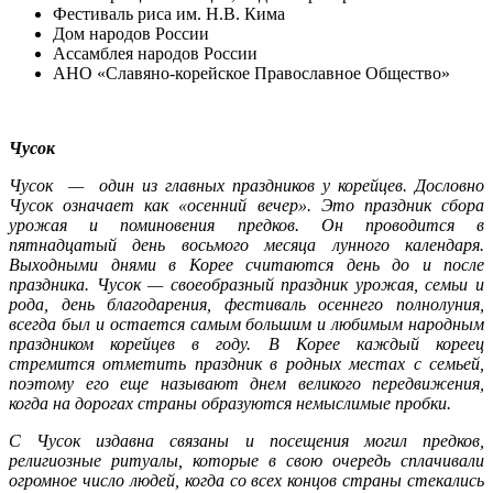
Фестиваль риса им. Н.В. Кима
Дом народов России
Ассамблея народов России
АНО «Славяно-корейское Православное Общество»
Чусок
Чусок — один из главных праздников у корейцев. Дословно
Чусок означает как «осенний вечер». Это праздник сбора
урожая и поминовения предков. Он проводится в
пятнадцатый день восьмого месяца лунного календаря.
Выходными днями в Корее считаются день до и после
праздника. Чусок — своеобразный праздник урожая, семьи и
рода, день благодарения, фестиваль осеннего полнолуния,
всегда был и остается самым большим и любимым народным
праздником корейцев в году. В Корее каждый кореец
стремится отметить праздник в родных местах с семьей,
поэтому его еще называют днем великого передвижения,
когда на дорогах страны образуются немыслимые пробки.
С Чусок издавна связаны и посещения могил предков,
религиозные ритуалы, которые в свою очередь сплачивали
огромное число людей, когда со всех концов страны стекались