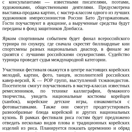
с консультантами — известными писателями, поэтами,
художниками, общественными деятелями. Предусмотрена
выставка-продажа картин, с мастер-классом одного из лучших
художников импрессионистов России Бато Дугоржаповым.
Гости поучаствуют в аукционе, а вырученные средства будут
переданы в фонд защитников Донбасса.
Ярким спортивным событием будет финал всероссийского
турнира по снукеру, где сначала скрестят биллиардные кии
спортсмены разных национальных диаспор, в финале же
сразятся с лучшими российскими снукеристами. Судейство
турнира проведет судья международной категории.
Участники фестиваля окажутся в центре настоящих корейских
мелодий, картин, фото, танцев, исполнителей российских
кавер-версий, К — РОР групп, выступлений тхэквондистов.
Посетители смогут поучаствовать в мастер-классах известных
ремесленников, по технике каллиграфии, бумажного
творчества, увидеть национальные костюмы корейцев
(ханбок), корейские детские игры, ознакомиться с
фотовыставками. Также они смогут продегустировать
разнообразные блюда корейской и других национальных
кухонь. В рамках фестиваля риса гостям будет предложено
отведать несколько видов плова и традиционных корейских
изделий из риса. Планируется показать церемонию и обряд