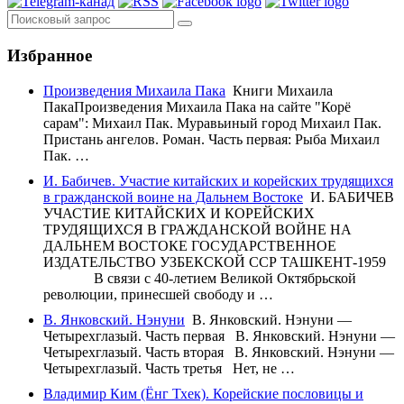
Избранное
Произведения Михаила Пака
Книги Михаила
ПакаПроизведения Михаила Пака на сайте "Корё
сарам": Михаил Пак. Муравьиный город Михаил Пак.
Пристань ангелов. Роман. Часть первая: Рыба Михаил
Пак. …
И. Бабичев. Участие китайских и корейских трудящихся
в гражданской воине на Дальнем Востоке
И. БАБИЧЕВ
УЧАСТИЕ КИТАЙСКИХ И КОРЕЙСКИХ
ТРУДЯЩИХСЯ В ГРАЖДАНСКОЙ ВОЙНЕ НА
ДАЛЬНЕМ ВОСТОКЕ ГОСУДАРСТВЕННОЕ
ИЗДАТЕЛЬСТВО УЗБЕКСКОЙ ССР ТАШКЕНТ-1959
В связи с 40-летием Великой Октябрьской
револю­ции, принесшей свободу и …
В. Янковский. Нэнуни
В. Янковский. Нэнуни —
Четырехглазый. Часть первая В. Янковский. Нэнуни —
Четырехглазый. Часть вторая В. Янковский. Нэнуни —
Четырехглазый. Часть третья Нет, не …
Владимир Ким (Ёнг Тхек). Корейские пословицы и