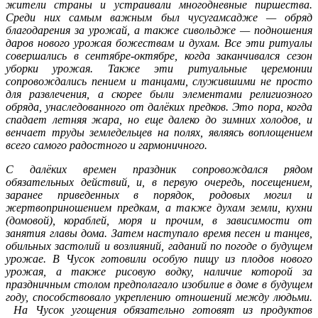
жители страны и устраивали многодневные пиршества.
Среди них самым важным был чусугамсадже — обряд
благодарения за урожай, а также сивольдже — подношения
даров нового урожая божествам и духам. Все эти ритуалы
совершались в сентябре-октябре, когда заканчивался сезон
уборки урожая
. Также эти ритуальные церемонии
сопровождались пением и танцами, служившими не просто
для развлечения, а скорее были элементами религиозного
обряда, унаследованного от далёких предков. Это пора, когда
спадает летняя жара, но еще далеко до зимних холодов, и
венчает труды земледельцев на полях, являясь воплощением
всего самого радостного и гармоничного.
С далёких времен праздник сопровождался рядом
обязательных действий, и, в первую очередь, посещением,
заранее приведенных в порядок, родовых могил и
жертвоприношением предкам, а также духам земли, кухни
(домовой), кораблей, моря и прочим, в зависимости от
занятия главы дома. Затем наступало время песен и танцев,
обильных застолий и возлияний, гаданий по погоде о будущем
урожае. В Чусок готовили особую пищу из плодов нового
урожая, а также рисовую водку, наличие которой за
праздничным столом предполагало изобилие в доме в будущем
году, способствовало укреплению отношений между людьми.
На Чусок угощения обязательно готовят из продуктов