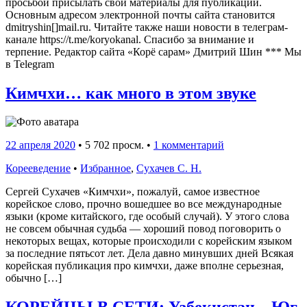
просьбой присылать свои материалы для публикации.
Основным адресом электронной почты сайта становится
dmitryshin[]mail.ru. Читайте также наши новости в телеграм-
канале https://t.me/koryokanal. Спасибо за внимание и
терпение. Редактор сайта «Корё сарам» Дмитрий Шин *** Мы
в Telegram
Кимчхи… как много в этом звуке
22 апреля 2020
•
5 702 просм. •
1 комментарий
Корееведение
•
Избранное
,
Сухачев С. Н.
Сергей Сухачев «Кимчхи», пожалуй, самое известное
корейское слово, прочно вошедшее во все международные
языки (кроме китайского, где особый случай). У этого слова
не совсем обычная судьба — хороший повод поговорить о
некоторых вещах, которые происходили с корейским языком
за последние пятьсот лет. Дела давно минувших дней Всякая
корейская публикация про кимчхи, даже вполне серьезная,
обычно […]