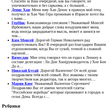
Спасибо за Ваш очередной, как вы говорите, не
уничижительно и без сарказма, а с большой…
Денис Хан
: Меня зову Хан Денис я правнук мой отец
получил за Хан Чан Гера проживаю в Израиле хотел бы
с вами…
ГерНик
: Камсахамнида сенсяним ! Уважаемый Моисей
Ирбемович, ваши добрые слова воодушевляют меня,
ведь иногда закрадывается мысль, может я занялся не
тем…
Ким Моисей
: Дорогой Герман Николаевич рад
приветствовать Вас! В очередной раз благодарен Вашим
отдохновениям, когда Вы от сухой, точной и сложной
научной…
Вячеслав
: Мне отец говорил что он ездил к Ленину в
составе делегации : Ли Дон Хви(руководитель ) Хон Бон
До и…
Николай Бугай
: Дорогой Валентин! От всей души
поздравляем тебя всей семьей. Все знакомы с твоим
творчеством как редактора, так и автора многих…
Мария Ким
: Уважаемый Валентин Сергеевич!
Поздравляю Вас от имени читателей газеты
"Российские корейцы" которые проживают в городах и
селах Дона. Всегда с…
Рубрики