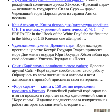
рождённый солнечным лучом Хёккосе, «Красный царь»
— основатель государства Силла Суро — царь с
Черепашьей горы Царская дочь из страны Аютха
послана …
Кан Александр. Книга белого дня (литература корейцев
С Н Г в поисках утраченной идентичности). Ч. 1 — 7
PREFACE: In the "Book of the White Day" for the first time
in the history of CIS Koreans one attempted …
Чудесная жемчужина. Древние цари
Юри наследует
престол в царстве Когурё Государя Тхархэ приносит
море Две жены государя Юри Государь Хёсон забыл про
своё обещание Учитель Чхундам и «Песня …
Сайт «Корё сарам» возобновил свою работу
Дорогие
друзья! Сайт «Корё сарам» возобновляет свою работу.
Обращаюсь ко всем постоянным авторам и всем
желающим с просьбой присылать свои материалы …
«Коре сарам» — книга к 150-летию переселения
корейцев в Россию
Важнейшей работой корё сарам по
итогам прошлого года стал выход одноименной книги -
"Коре сарам". Изданию предшествовала изнурительная
работа авторов-составителей, которые в …