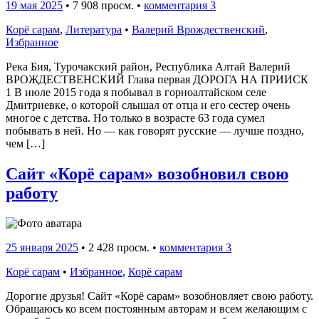
19 мая 2025
•
7 908 просм. •
комментария 3
Корё сарам
,
Литература
•
Валерий Врождественский
,
Избранное
Река Бия, Турочакский район, Республика Алтай Валерий
ВРОЖДЕСТВЕНСКИЙ Глава первая ДОРОГА НА ПРИИСК
1 В июле 2015 года я побывал в горноалтайском селе
Дмитриевке, о которой слышал от отца и его сестер очень
многое с детства. Но только в возрасте 63 года сумел
побывать в ней. Но — как говорят русские — лучше поздно,
чем […]
Сайт «Корё сарам» возобновил свою
работу
25 января 2025
•
2 428 просм. •
комментария 3
Корё сарам
•
Избранное
,
Корё сарам
Дорогие друзья! Сайт «Корё сарам» возобновляет свою работу.
Обращаюсь ко всем постоянным авторам и всем желающим с