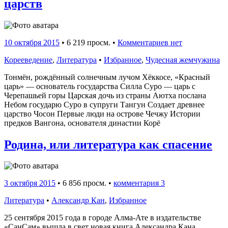
царств
10 октября 2015
•
6 219 просм. •
Комментариев нет
Корееведение
,
Литература
•
Избранное
,
Чудесная жемчужина
Тонмён, рождённый солнечным лучом Хёккосе, «Красный
царь» — основатель государства Силла Суро — царь с
Черепашьей горы Царская дочь из страны Аютха послана
Небом государю Суро в супруги Тангун Создает древнее
царство Чосон Первые люди на острове Чечжу Истории
предков Вангона, основателя династии Корё
Родина, или литература как спасение
3 октября 2015
•
6 856 просм. •
комментария 3
Литература
•
Александр Кан
,
Избранное
25 сентября 2015 года в городе Алма-Ате в издательстве
«СанСам» вышла в свет новая книга Александра Кана,