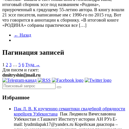
итоговый сборник эссе под названием «Родина»,
приуроченный к грядущему 55-летию автора. В книгу вошли
21 эссе писателя, написанные им с 1990-го по 2015 год. Вот
что говорится в аннотации к сборнику. «В итоговой книге
«РОДИНА» собраны практически все […]
← Назад
Пагинация записей
1
2
3
…
5
6
Туда →
Для писем и газет:
dmitryshin[]mail.ru
Избранное
Пак Л. В. К изучению семантики свадебной обрядности
корейцев Узбекистана
Пак Людмила Вячеславовна
Узбекистан г.Ташкент Институт истории АН РУз E-
mail: lyudmilapak17@yandex.ru Корейская диаспора –