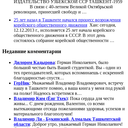
ИЗДАТЕЛЬСТВО УЗБЕКСКОЙ ССР ТАШКЕНТ-1959
В связи с 40-летием Великой Октябрьской
револю­ции, принесшей свободу и …
25 лет назад в Ташкенте начался процесс возрождения
корейского общественного движения
Хан: сегодня,
12.12.2013 г., исполняется 25 лет начала корейского
общественного движения в СССР. В этот день
состоялось собрание корейской общественности …
Недавние комментарии
Дилором Кадырова
: Герман Николаевич, было
большой честью быть Вашей студенткой. Вы - один из
тех преподавателей, которых вспоминаешь с искренней
благодарностью спустя…
ГерНик
: Уважаемый Владимир Владимирович, встречу
нашу в Ташкенте помню, а ваша книга у меня под рукой
на полке! Надеюсь встретимся в…
Владимир Ким (Ёнг Тхек)
: Пока сердца для чести
живы... С днем рождения, Валентин, со всеми
вытекающими отсюда пожеланиями здоровья, успехов и
материального благополучия!
Владимир Ли - Букинский, Алмалык Ташкентской
области
: Доброе утро, уважаемый Герман Николаевич!