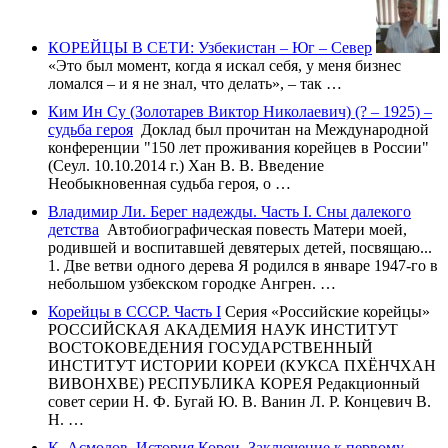
КОРЕЙЦЫ В СЕТИ: Узбекистан – Юг – Север
«Это был момент, когда я искал себя, у меня бизнес
ломался – и я не знал, что делать», – так …
Ким Ин Су (Золотарев Виктор Николаевич) (? – 1925) –
судьба героя
Доклад был прочитан на Международной
конференции "150 лет проживания корейцев в России"
(Сеул. 10.10.2014 г.) Хан В. В. Введение
Необыкновенная судьба героя, о …
Владимир Ли. Берег надежды. Часть I. Сны далекого
детства
Автобиографическая повесть Матери моей,
родившей и воспитавшей девятерых детей, посвящаю...
1. Две ветви одного дерева Я родился в январе 1947-го в
небольшом узбекском городке Ангрен. …
Корейцы в СССР. Часть I
Серия «Российские корейцы»
РОССИЙСКАЯ АКАДЕМИЯ НАУК ИНСТИТУТ
ВОСТОКОВЕДЕНИЯ ГОСУДАРСТВЕННЫЙ
ИНСТИТУТ ИСТОРИИ КОРЕИ (КУКСА ПХЁНЧХАН
ВИВОНХВЕ) РЕСПУБЛИКА КОРЕЯ Редакционный
совет серии Н. Ф. Бугай Ю. В. Ванин Л. Р. Концевич В.
Н. …
К. Асмолов. История Кореи. Заключение к первому