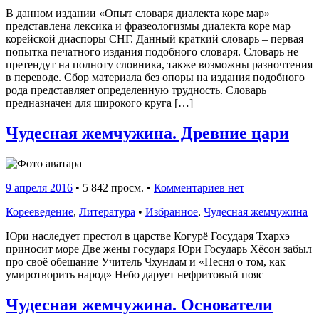
В данном издании «Опыт словаря диалекта коре мар»
представлена лексика и фразеологизмы диалекта коре мар
корейской диаспоры СНГ. Данный краткий словарь – первая
попытка печатного издания подобного словаря. Словарь не
претендут на полноту словника, также возможны разночтения
в переводе. Сбор материала без опоры на издания подобного
рода представляет определенную трудность. Словарь
предназначен для широкого круга […]
Чудесная жемчужина. Древние цари
9 апреля 2016
•
5 842 просм. •
Комментариев нет
Корееведение
,
Литература
•
Избранное
,
Чудесная жемчужина
Юри наследует престол в царстве Когурё Государя Тхархэ
приносит море Две жены государя Юри Государь Хёсон забыл
про своё обещание Учитель Чхундам и «Песня о том, как
умиротворить народ» Небо дарует нефритовый пояс
Чудесная жемчужина. Основатели