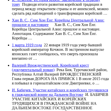
тому
Подводя итоги развития корейской традиции в
период между открытием страны и ее аннексией, можно
сделать ряд наблюдений о трансформации корейской …
Хан В. С., Сим Хон Ёнг. Корейцы Центральной Азии:
прошлое и настоящее
Хан В. С., Сим Хон Ёнг.
Корейцы Центральной Азии: прошлое и настоящее.
Аннотация. Содержание Хан В. С., Сим Хон Ёнг.
Корейцы …
1 марта 1919 года
22 января 1919 года умер бывший
корейский император Кочжон. В экстренном выпуске
японских газет сообщалось, что смерть произошла
внезапно от …
Валерий Врождественский. Корейский крест
(документальный роман)
Река Бия, Турочакский район,
Республика Алтай Валерий ВРОЖДЕСТВЕНСКИЙ
Глава первая ДОРОГА НА ПРИИСК 1 В июле 2015 года
я побывал в горноалтайском селе Дмитриевке, о …
И. Бабичев. Участие китайских и корейских трудящихся
в гражданской воине на Дальнем Востоке
И. БАБИЧЕВ
УЧАСТИЕ КИТАЙСКИХ И КОРЕЙСКИХ
ТРУДЯЩИХСЯ В ГРАЖДАНСКОЙ ВОЙНЕ НА
ДАЛЬНЕМ ВОСТОКЕ ГОСУДАРСТВЕННОЕ