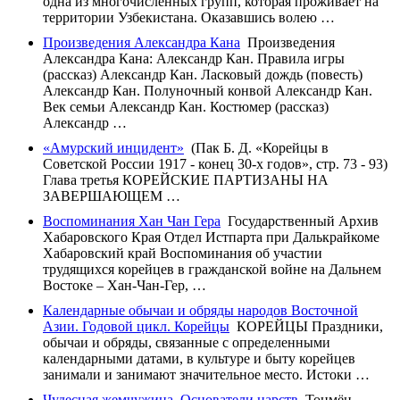
одна из многочисленных групп, которая проживает на
территории Узбекистана. Оказавшись волею …
Произведения Александра Кана
Произведения
Александра Кана: Александр Кан. Правила игры
(рассказ) Александр Кан. Ласковый дождь (повесть)
Александр Кан. Полуночный конвой Александр Кан.
Век семьи Александр Кан. Костюмер (рассказ)
Александр …
«Амурский инцидент»
(Пак Б. Д. «Корейцы в
Советской России 1917 - конец 30-х годов», стр. 73 - 93)
Глава третья КОРЕЙСКИЕ ПАРТИЗАНЫ НА
ЗАВЕРШАЮЩЕМ …
Воспоминания Хан Чан Гера
Государственный Архив
Хабаровского Края Отдел Истпарта при Далькрайкоме
Хабаровский край Воспоминания об участии
трудящихся корейцев в гражданской войне на Дальнем
Востоке – Хан-Чан-Гер, …
Календарные обычаи и обряды народов Восточной
Азии. Годовой цикл. Корейцы
КОРЕЙЦЫ Праздники,
обычаи и обряды, связанные с определенными
календарными датами, в культуре и быту корейцев
занимали и занимают значительное место. Истоки …
Чудесная жемчужина. Основатели царств
Тонмён,