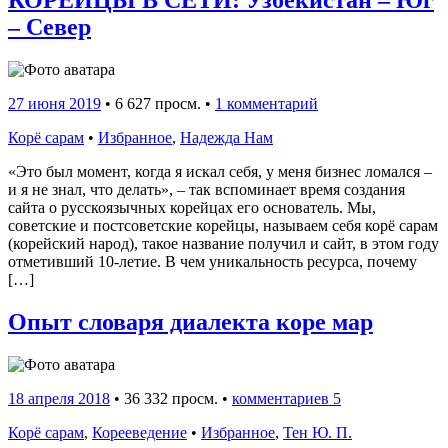
КОРЕЙЦЫ В СЕТИ: Узбекистан – Юг
– Север
27 июня 2019
•
6 627 просм. •
1 комментарий
Корё сарам
•
Избранное
,
Надежда Нам
«Это был момент, когда я искал себя, у меня бизнес ломался –
и я не знал, что делать», – так вспоминает время создания
сайта о русскоязычных корейцах его основатель. Мы,
советские и постсоветские корейцы, называем себя корё сарам
(корейский народ), такое название получил и сайт, в этом году
отметивший 10-летие. В чем уникальность ресурса, почему
[…]
Опыт словаря диалекта коре мар
18 апреля 2018
•
36 332 просм. •
комментариев 5
Корё сарам
,
Корееведение
•
Избранное
,
Тен Ю. П.