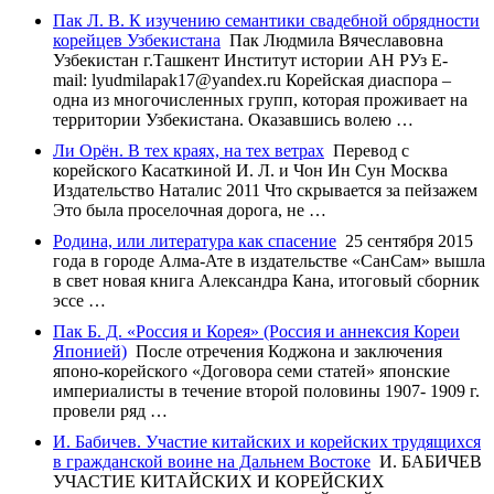
Пак Л. В. К изучению семантики свадебной обрядности
корейцев Узбекистана
Пак Людмила Вячеславовна
Узбекистан г.Ташкент Институт истории АН РУз E-
mail: lyudmilapak17@yandex.ru Корейская диаспора –
одна из многочисленных групп, которая проживает на
территории Узбекистана. Оказавшись волею …
Ли Орён. В тех краях, на тех ветрах
Перевод с
корейского Касаткиной И. Л. и Чон Ин Сун Москва
Издательство Наталис 2011 Что скрывается за пейзажем
Это была проселочная дорога, не …
Родина, или литература как спасение
25 сентября 2015
года в городе Алма-Ате в издательстве «СанСам» вышла
в свет новая книга Александра Кана, итоговый сборник
эссе …
Пак Б. Д. «Россия и Корея» (Россия и аннексия Кореи
Японией)
После отречения Коджона и заключения
японо-корейского «Договора семи статей» японские
империалисты в течение второй половины 1907- 1909 г.
провели ряд …
И. Бабичев. Участие китайских и корейских трудящихся
в гражданской воине на Дальнем Востоке
И. БАБИЧЕВ
УЧАСТИЕ КИТАЙСКИХ И КОРЕЙСКИХ