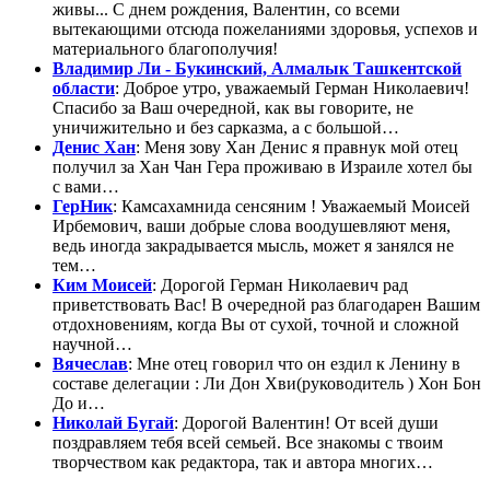
живы... С днем рождения, Валентин, со всеми
вытекающими отсюда пожеланиями здоровья, успехов и
материального благополучия!
Владимир Ли - Букинский, Алмалык Ташкентской
области
: Доброе утро, уважаемый Герман Николаевич!
Спасибо за Ваш очередной, как вы говорите, не
уничижительно и без сарказма, а с большой…
Денис Хан
: Меня зову Хан Денис я правнук мой отец
получил за Хан Чан Гера проживаю в Израиле хотел бы
с вами…
ГерНик
: Камсахамнида сенсяним ! Уважаемый Моисей
Ирбемович, ваши добрые слова воодушевляют меня,
ведь иногда закрадывается мысль, может я занялся не
тем…
Ким Моисей
: Дорогой Герман Николаевич рад
приветствовать Вас! В очередной раз благодарен Вашим
отдохновениям, когда Вы от сухой, точной и сложной
научной…
Вячеслав
: Мне отец говорил что он ездил к Ленину в
составе делегации : Ли Дон Хви(руководитель ) Хон Бон
До и…
Николай Бугай
: Дорогой Валентин! От всей души
поздравляем тебя всей семьей. Все знакомы с твоим
творчеством как редактора, так и автора многих…