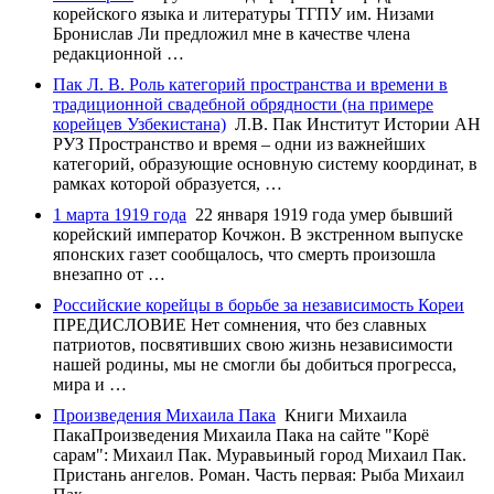
корейского языка и литературы ТГПУ им. Низами
Бронислав Ли предложил мне в качестве члена
редакционной …
Пак Л. В. Роль категорий пространства и времени в
традиционной свадебной обрядности (на примере
корейцев Узбекистана)
Л.В. Пак Институт Истории АН
РУЗ Пространство и время – одни из важнейших
категорий, образующие основную систему координат, в
рамках которой образуется, …
1 марта 1919 года
22 января 1919 года умер бывший
корейский император Кочжон. В экстренном выпуске
японских газет сообщалось, что смерть произошла
внезапно от …
Российские корейцы в борьбе за независимость Кореи
ПРЕДИСЛОВИЕ Нет сомнения, что без славных
патриотов, посвятивших свою жизнь независимости
нашей родины, мы не смог­ли бы добиться прогресса,
мира и …
Произведения Михаила Пака
Книги Михаила
ПакаПроизведения Михаила Пака на сайте "Корё
сарам": Михаил Пак. Муравьиный город Михаил Пак.
Пристань ангелов. Роман. Часть первая: Рыба Михаил