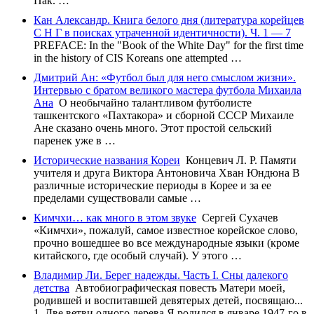
Пак. …
Кан Александр. Книга белого дня (литература корейцев
С Н Г в поисках утраченной идентичности). Ч. 1 — 7
PREFACE: In the "Book of the White Day" for the first time
in the history of CIS Koreans one attempted …
Дмитрий Ан: «Футбол был для него смыслом жизни».
Интервью с братом великого мастера футбола Михаила
Ана
О необычайно талантливом футболисте
ташкентского «Пахтакора» и сборной СССР Михаиле
Ане сказано очень много. Этот простой сельский
паренек уже в …
Исторические названия Кореи
Концевич Л. Р. Памяти
учителя и друга Виктора Антоновича Хван Юндюна В
различные исторические периоды в Корее и за ее
пределами существовали самые …
Кимчхи… как много в этом звуке
Сергей Сухачев
«Кимчхи», пожалуй, самое известное корейское слово,
прочно вошедшее во все международные языки (кроме
китайского, где особый случай). У этого …
Владимир Ли. Берег надежды. Часть I. Сны далекого
детства
Автобиографическая повесть Матери моей,
родившей и воспитавшей девятерых детей, посвящаю...
1. Две ветви одного дерева Я родился в январе 1947-го в