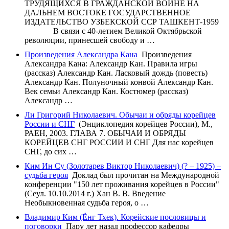
ТРУДЯЩИХСЯ В ГРАЖДАНСКОЙ ВОЙНЕ НА
ДАЛЬНЕМ ВОСТОКЕ ГОСУДАРСТВЕННОЕ
ИЗДАТЕЛЬСТВО УЗБЕКСКОЙ ССР ТАШКЕНТ-1959
В связи с 40-летием Великой Октябрьской
револю­ции, принесшей свободу и …
Произведения Александра Кана
Произведения
Александра Кана: Александр Кан. Правила игры
(рассказ) Александр Кан. Ласковый дождь (повесть)
Александр Кан. Полуночный конвой Александр Кан.
Век семьи Александр Кан. Костюмер (рассказ)
Александр …
Ли Григорий Николаевич. Обычаи и обряды корейцев
России и СНГ
(Энциклопедия корейцев России), М.,
РАЕН, 2003. ГЛАВА 7. ОБЫЧАИ И ОБРЯДЫ
КОРЕЙЦЕВ СНГ РОССИИ И СНГ Для нас корейцев
СНГ, до сих …
Ким Ин Су (Золотарев Виктор Николаевич) (? – 1925) –
судьба героя
Доклад был прочитан на Международной
конференции "150 лет проживания корейцев в России"
(Сеул. 10.10.2014 г.) Хан В. В. Введение
Необыкновенная судьба героя, о …
Владимир Ким (Ёнг Тхек). Корейские пословицы и
поговорки
Пару лет назад профессор кафедры