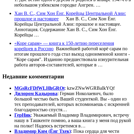
небольшом узбекском городке Ангрен. …
Хан В. С., Сим Хон Ёнг. Корейцы Центральной Азии:
прошлое и настоящее
Хан В. С., Сим Хон Ёнг.
Корейцы Центральной Азии: прошлое и настоящее.
Аннотация. Содержание Хан В. С., Сим Хон Ёнг.
Корейцы …
«Коре сарам» — книга к 150-летию переселения
корейцев в Россию
Важнейшей работой корё сарам по
итогам прошлого года стал выход одноименной книги -
"Коре сарам". Изданию предшествовала изнурительная
работа авторов-составителей, которые в …
Недавние комментарии
MGsRcFDfWLHhGROt
: kzwZNwWGRBaIkYQf
Дилором Кадырова
: Герман Николаевич, было
большой честью быть Вашей студенткой. Вы - один из
тех преподавателей, которых вспоминаешь с искренней
благодарностью спустя…
ГерНик
: Уважаемый Владимир Владимирович, встречу
нашу в Ташкенте помню, а ваша книга у меня под рукой
на полке! Надеюсь встретимся в…
Владимир Ким (Ёнг Тхек)
: Пока сердца для чести